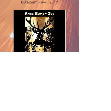
CD
album - avril 2017
"
Pour peu qu’on soit sensible au jazz-rock,
à l’idée du rock progressif ou celui des
années 70 ; qu’on prenne du
plaisir à se
laisser enivrer par la grâce virevoltante du
jazz de «My Favourite Things» par John
Coltrane, alors "Freedom Now !" est la
réponse parfaite à ces désirs mêlés."
Lire la suite