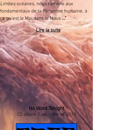
Limbes
océanes, nous ramène aux
fondamentaux de la Personne humaine, à
ce qu’est le Moi dans le Nous
..."
Lire la suite
No Wind Tonight
CD
album 2 vol. - février 2019