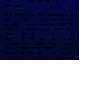
corps, l'
Instant
re
vient
toujours ...
Plénitude
...
ASPETTANDO LA PRIMAVERA
reste un
amical clin d'oeil à l'oeuvre -en
perpétuelle gestation- d'
Aldo ROMANO
,
batteur, chanteur et magnifique
compositeur ; une mélodie "douce et
légère", portée par un rythme
parfaitement circadien. C'est l'histoire
d'une
Horloge atemporelle
qui, par-delà
la poétique solidité des esprits prompts
à l'altruisme et à l'empathie, se voit
partiellement déréglée par les coups de
boutoir d'une époque décidément
encline à l'auto-épuisement, aux
Sécheresses
des coeurs et
Dérèglements
des sens, à la
"fabrication" d'un permanent hiver. Elle
n'en garde pas moins précieusement le
secret d'un égrainant tic-tac, celui d'un
avenir ensoleillé, de la
promesse de Vie
,
d'un
Printemps
recouvré ... A votre bon
coeur ...