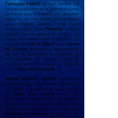
Famoudou KONATE
, et nous ramène aux
racines profondes de la culture malinké.
Le thème évoque d'abord une sensation
nocturne, un rêve éveillé, durant lequel
une "visitation" s'opère : celle d'une
entité-lumière, d'une
Présence
. D'abord
perçue comme effrayante, celle-ci se
révèle bien vite comme bienfaitrice, en
invitant le
Corps et l'Esprit
à une
Danse
de l'Ivresse
. A travers le dépassement
de soi, la perception du Sensible et
l'émancipation du ressenti intuitif, le
morceau se termine dans la légèreté
d'une
Valse ascensionnelle
.
AMOUR MOTEUR, MATRICE
raconte la
fulgurance du magnétisme amoureux,
où l'affect et le mental se "noient" dans
la
Magie d'un sourire
, dans les
pétillantes effervescences de pupilles
enlacées, dans la subtile approche des
mains qui se cherchent. Et au-delà des
Ruptures
et
Cassures
de l'âme et du