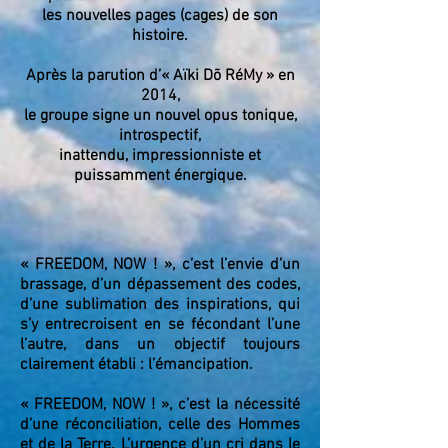
les nouvelles pages (cages)
de son
histoire.
Après la parution d’« Aïki Dõ RéMy » en
2014,
le groupe signe un nouvel opus tonique,
introspectif,
inattendu, impressionniste et
puissamment énergique.
« FREEDOM, NOW ! », c’est l’envie d’un
brassage, d’un dépassement des codes,
d’une sublimation des inspirations, qui
s’y entrecroisent en se fécondant l’une
l’autre, dans un objectif toujours
clairement établi : l’émancipation.
« FREEDOM, NOW ! », c’est la nécessité
d’une réconciliation, celle des Hommes
et de la Terre. L’urgence d’un cri dans le